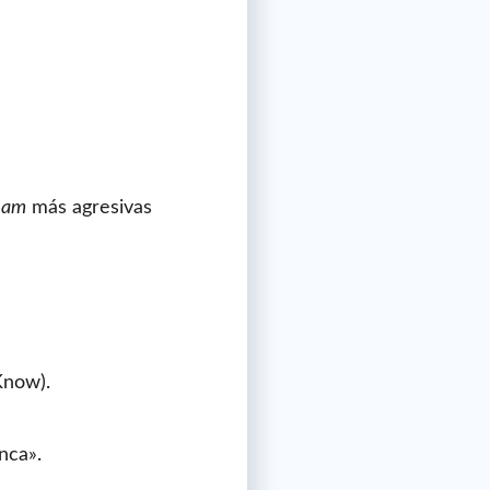
pam
más agresivas
Know).
nca».