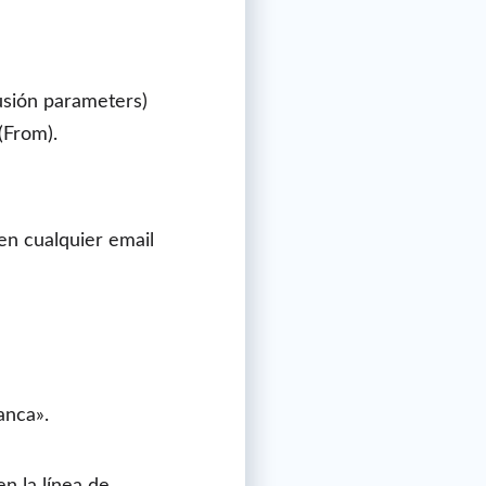
lusión parameters)
(From).
len cualquier email
anca».
n la línea de