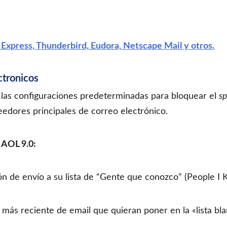
Express, Thunderbird, Eudora, Netscape Mail y otros.
ctronicos
las configuraciones predeterminadas para bloquear el
s
eedores principales de correo electrónico.
 AOL 9.0:
ón de envío a su lista de “Gente que conozco” (People I 
 más reciente de email que quieran poner en la «lista bla