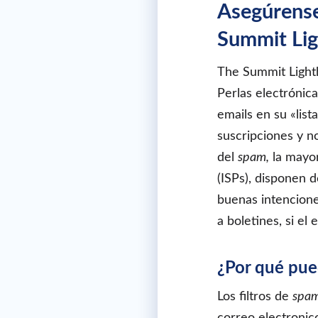
Asegúrense
Summit Li
The Summit Lighth
Perlas electrónica
emails en su «list
suscripciones y n
del
spam,
la mayor
(ISPs), disponen d
buenas intencione
a boletines, si el
¿Por qué pue
Los filtros de
spa
correo electronic