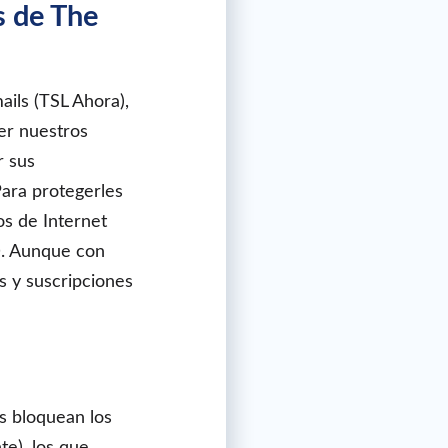
s de The
ils (TSL Ahora),
ner nuestros
r sus
Para protegerles
os de Internet
m
. Aunque con
s y suscripciones
s bloquean los
e), los que