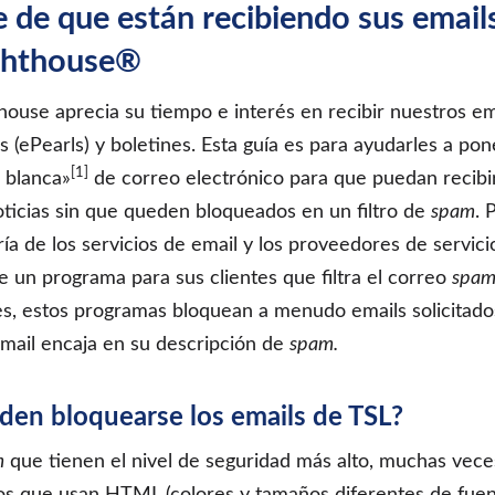
 de que están recibiendo sus email
ghthouse®
ouse aprecia su tiempo e interés en recibir nuestros ema
s (ePearls) y boletines. Esta guía es para ayudarles a po
[1]
a blanca»
de correo electrónico para que puedan recibi
oticias sin que queden bloqueados en un filtro de
spam
. 
ía de los servicios de email y los proveedores de servici
e un programa para sus clientes que filtra el correo
spa
s, estos programas bloquean a menudo emails solicitado
 email encaja en su descripción de
spam.
den bloquearse los emails de TSL?
m
que tienen el nivel de seguridad más alto, muchas vece
os que usan HTML (colores y tamaños diferentes de fuent