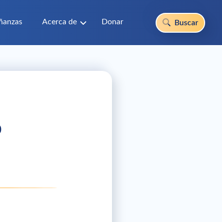
ñanzas
Acerca de
Donar
Buscar
o