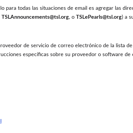
lo para todas las situaciones de email es agregar las dir
,
TSLAnnouncements@tsl.org
, o
TSLePearls@tsl.org
) a s
roveedor de servicio de correo electrónico de la lista de
trucciones específicas sobre su proveedor o software de
l