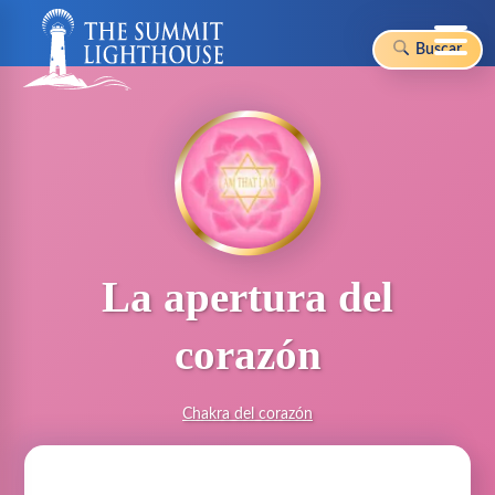
Buscar
Skip
to
content
La apertura del
corazón
Chakra del corazón