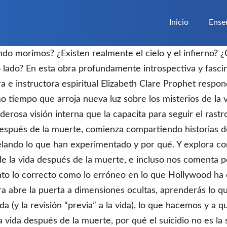
Inicio
Ense
do morimos? ¿Existen realmente el cielo y el infierno?
o lado? En esta obra profundamente introspectiva y fascin
 e instructora espiritual Elizabeth Clare Prophet respon
 tiempo que arroja nueva luz sobre los misterios de la vi
rosa visión interna que la capacita para seguir el rastro
después de la muerte, comienza compartiendo historias d
velando lo que han experimentado y por qué. Y explora c
 la vida después de la muerte, e incluso nos comenta pel
to lo correcto como lo erróneo en lo que Hollywood ha 
a abre la puerta a dimensiones ocultas, aprenderás lo 
ida (y la revisión “previa” a la vida), lo que hacemos y a 
vida después de la muerte, por qué el suicidio no es la s