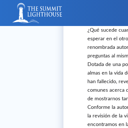
Skip
to
content
¿Qué sucede cuan
esperar en el otr
renombrada autora
preguntas al mismo
Dotada de una pode
almas en la vida 
han fallecido, re
comunes acerca de
de mostrarnos tan
Conforme la autor
la revisión de la v
encontramos en la 