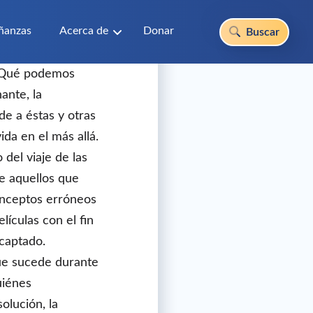
ñanzas
Acerca de
Donar
Buscar
 ¿Qué podemos
ante, la
de a éstas y otras
da en el más allá.
 del viaje de las
e aquellos que
onceptos erróneos
ículas con el fin
captado.
que sucede durante
quiénes
olución, la