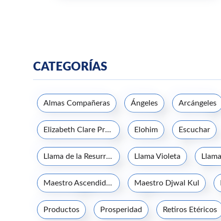
CATEGORÍAS
Almas Compañeras
Ángeles
Arcángeles
Elizabeth Clare Prophet
Elohim
Escuchar
Llama de la Resurrección
Llama Violeta
Llama
Maestro Ascendido Kuthumi
Maestro Djwal Kul
Productos
Prosperidad
Retiros Etéricos