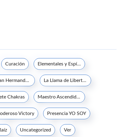
Curación
Elementales y Espíritus de la naturaleza
La Gran Hermandad Blanca
La Llama de Libertad
iete Chakras
Maestro Ascendido Jesucristo
oderoso Victory
Presencia YO SOY
Raíz
Uncategorized
Ver