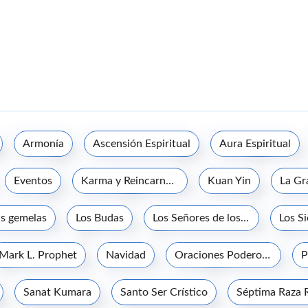
Armonía
Ascensión Espiritual
Aura Espiritual
Eventos
Karma y Reincarnación
Kuan Yin
s gemelas
Los Budas
Los Señores de los Siete Rayos
Los S
Mark L. Prophet
Navidad
Oraciones Poderosas
P
Sanat Kumara
Santo Ser Crístico
Séptima Raza 