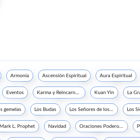
Armonía
Ascensión Espiritual
Aura Espiritual
Eventos
Karma y Reincarnación
Kuan Yin
s gemelas
Los Budas
Los Señores de los Siete Rayos
Los S
Mark L. Prophet
Navidad
Oraciones Poderosas
P