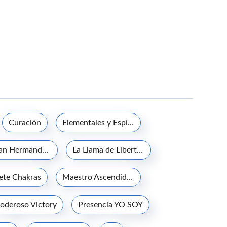
Curación
Elementales y Espíritus de la naturaleza
La Gran Hermandad Blanca
La Llama de Libertad
iete Chakras
Maestro Ascendido Jesucristo
oderoso Victory
Presencia YO SOY