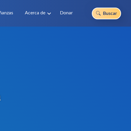
ñanzas
Acerca de
Donar
Buscar
a