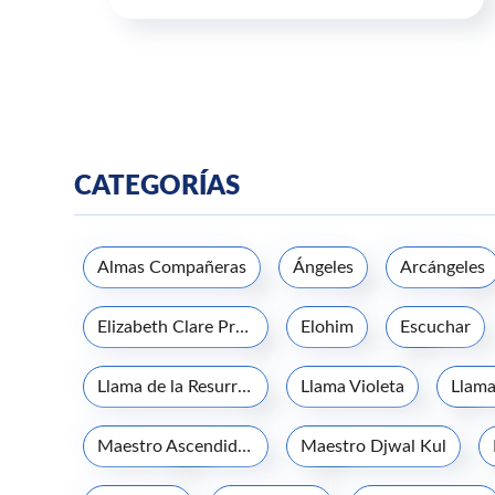
CATEGORÍAS
Almas Compañeras
Ángeles
Arcángeles
Elizabeth Clare Prophet
Elohim
Escuchar
Llama de la Resurrección
Llama Violeta
Llama
Maestro Ascendido Kuthumi
Maestro Djwal Kul