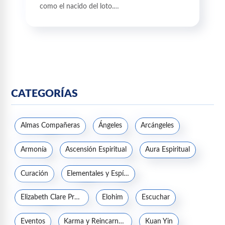
como el nacido del loto.…
CATEGORÍAS
Almas Compañeras
Ángeles
Arcángeles
Armonía
Ascensión Espiritual
Aura Espiritual
Curación
Elementales y Espíritus de la naturaleza
Elizabeth Clare Prophet
Elohim
Escuchar
Eventos
Karma y Reincarnación
Kuan Yin