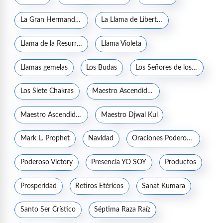
La Gran Hermandad Blanca
La Llama de Libertad
Llama de la Resurrección
Llama Violeta
Llamas gemelas
Los Budas
Los Señores de los Siete Rayos
Los Siete Chakras
Maestro Ascendido Jesucristo
Maestro Ascendido Kuthumi
Maestro Djwal Kul
Mark L. Prophet
Navidad
Oraciones Poderosas
Poderoso Victory
Presencia YO SOY
Productos
Prosperidad
Retiros Etéricos
Sanat Kumara
Santo Ser Crístico
Séptima Raza Raíz