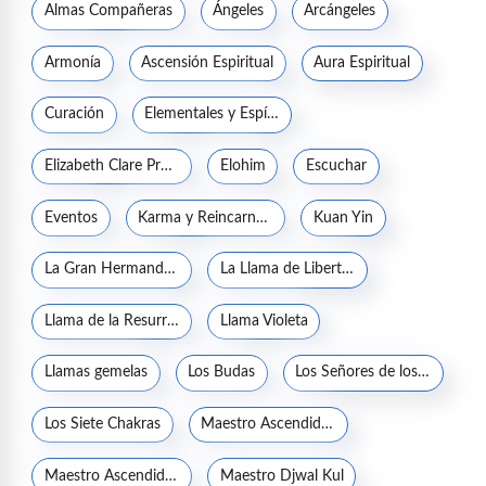
Almas Compañeras
Ángeles
Arcángeles
Armonía
Ascensión Espiritual
Aura Espiritual
Curación
Elementales y Espíritus de la naturaleza
Elizabeth Clare Prophet
Elohim
Escuchar
Eventos
Karma y Reincarnación
Kuan Yin
La Gran Hermandad Blanca
La Llama de Libertad
Llama de la Resurrección
Llama Violeta
Llamas gemelas
Los Budas
Los Señores de los Siete Rayos
Los Siete Chakras
Maestro Ascendido Jesucristo
Maestro Ascendido Kuthumi
Maestro Djwal Kul