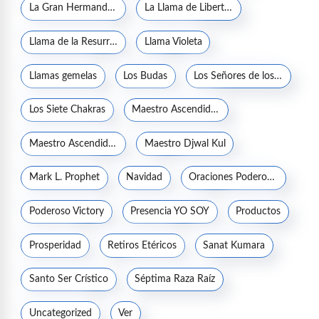
La Gran Hermandad Blanca
La Llama de Libertad
Llama de la Resurrección
Llama Violeta
Llamas gemelas
Los Budas
Los Señores de los Siete Rayos
Los Siete Chakras
Maestro Ascendido Jesucristo
Maestro Ascendido Kuthumi
Maestro Djwal Kul
Mark L. Prophet
Navidad
Oraciones Poderosas
Poderoso Victory
Presencia YO SOY
Productos
Prosperidad
Retiros Etéricos
Sanat Kumara
Santo Ser Crístico
Séptima Raza Raíz
Uncategorized
Ver