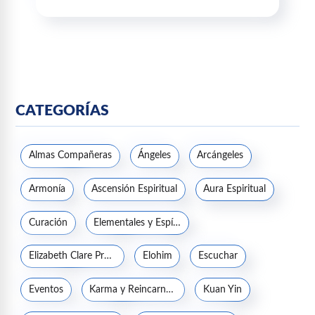
CATEGORÍAS
Almas Compañeras
Ángeles
Arcángeles
Armonía
Ascensión Espiritual
Aura Espiritual
Curación
Elementales y Espíritus de la naturaleza
Elizabeth Clare Prophet
Elohim
Escuchar
Eventos
Karma y Reincarnación
Kuan Yin