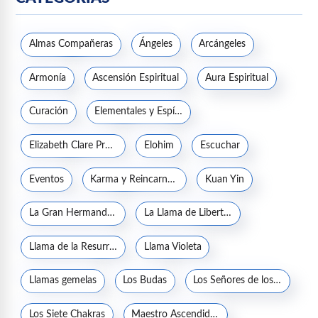
Almas Compañeras
Ángeles
Arcángeles
Armonía
Ascensión Espiritual
Aura Espiritual
Curación
Elementales y Espíritus de la naturaleza
Elizabeth Clare Prophet
Elohim
Escuchar
Eventos
Karma y Reincarnación
Kuan Yin
La Gran Hermandad Blanca
La Llama de Libertad
Llama de la Resurrección
Llama Violeta
Llamas gemelas
Los Budas
Los Señores de los Siete Rayos
Los Siete Chakras
Maestro Ascendido Jesucristo