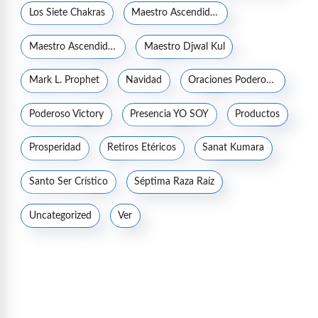
Los Siete Chakras
Maestro Ascendido Jesucristo
Maestro Ascendido Kuthumi
Maestro Djwal Kul
Mark L. Prophet
Navidad
Oraciones Poderosas
Poderoso Victory
Presencia YO SOY
Productos
Prosperidad
Retiros Etéricos
Sanat Kumara
Santo Ser Crístico
Séptima Raza Raíz
Uncategorized
Ver