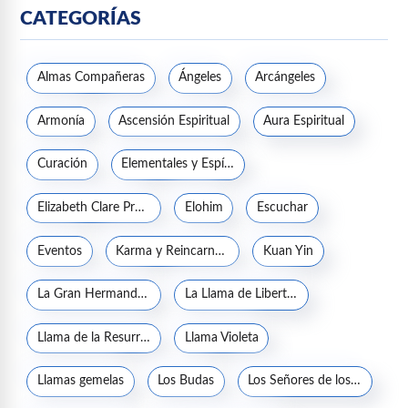
CATEGORÍAS
Almas Compañeras
Ángeles
Arcángeles
Armonía
Ascensión Espiritual
Aura Espiritual
Curación
Elementales y Espíritus de la naturaleza
Elizabeth Clare Prophet
Elohim
Escuchar
Eventos
Karma y Reincarnación
Kuan Yin
La Gran Hermandad Blanca
La Llama de Libertad
Llama de la Resurrección
Llama Violeta
Llamas gemelas
Los Budas
Los Señores de los Siete Rayos