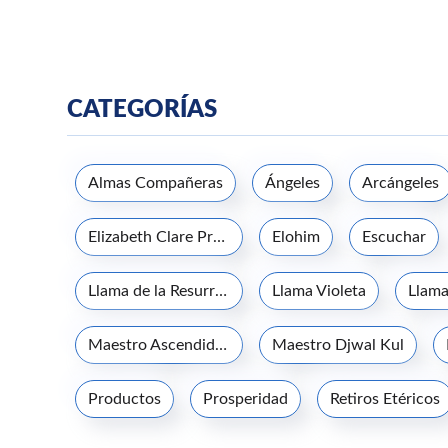
CATEGORÍAS
Almas Compañeras
Ángeles
Arcángeles
Elizabeth Clare Prophet
Elohim
Escuchar
Llama de la Resurrección
Llama Violeta
Llama
Maestro Ascendido Kuthumi
Maestro Djwal Kul
Productos
Prosperidad
Retiros Etéricos