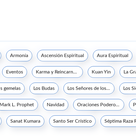
Armonía
Ascensión Espiritual
Aura Espiritual
Eventos
Karma y Reincarnación
Kuan Yin
s gemelas
Los Budas
Los Señores de los Siete Rayos
Los S
Mark L. Prophet
Navidad
Oraciones Poderosas
P
Sanat Kumara
Santo Ser Crístico
Séptima Raza 