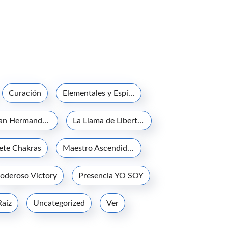
Curación
Elementales y Espíritus de la naturaleza
La Gran Hermandad Blanca
La Llama de Libertad
iete Chakras
Maestro Ascendido Jesucristo
oderoso Victory
Presencia YO SOY
Raíz
Uncategorized
Ver