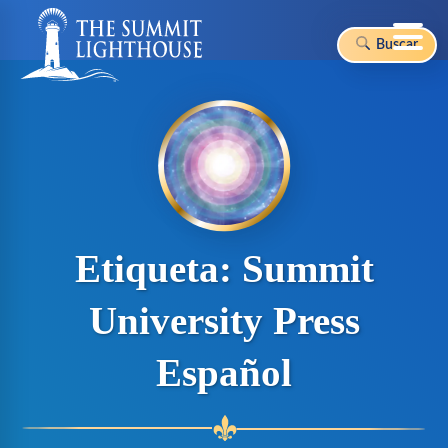
Buscar
Skip
to
content
Etiqueta:
Summit
University Press
Español