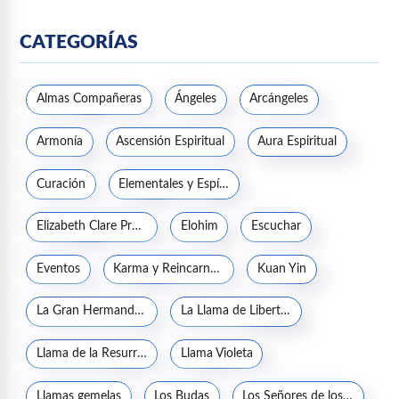
CATEGORÍAS
Almas Compañeras
Ángeles
Arcángeles
Armonía
Ascensión Espiritual
Aura Espiritual
Curación
Elementales y Espíritus de la naturaleza
Elizabeth Clare Prophet
Elohim
Escuchar
Eventos
Karma y Reincarnación
Kuan Yin
La Gran Hermandad Blanca
La Llama de Libertad
Llama de la Resurrección
Llama Violeta
Llamas gemelas
Los Budas
Los Señores de los Siete Rayos