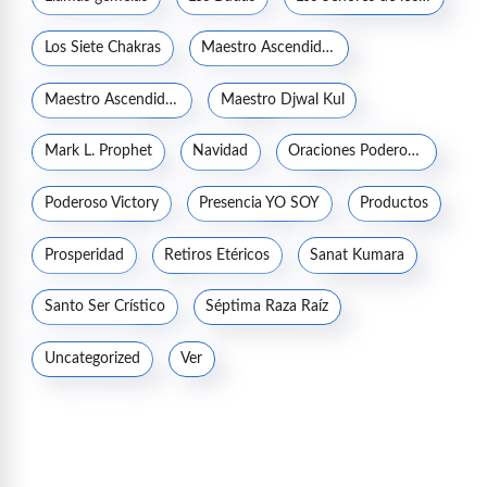
Los Siete Chakras
Maestro Ascendido Jesucristo
Maestro Ascendido Kuthumi
Maestro Djwal Kul
Mark L. Prophet
Navidad
Oraciones Poderosas
Poderoso Victory
Presencia YO SOY
Productos
Prosperidad
Retiros Etéricos
Sanat Kumara
Santo Ser Crístico
Séptima Raza Raíz
Uncategorized
Ver