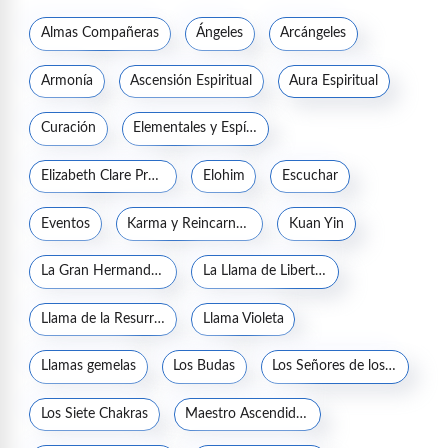
Almas Compañeras
Ángeles
Arcángeles
Armonía
Ascensión Espiritual
Aura Espiritual
Curación
Elementales y Espíritus de la naturaleza
Elizabeth Clare Prophet
Elohim
Escuchar
Eventos
Karma y Reincarnación
Kuan Yin
La Gran Hermandad Blanca
La Llama de Libertad
Llama de la Resurrección
Llama Violeta
Llamas gemelas
Los Budas
Los Señores de los Siete Rayos
Los Siete Chakras
Maestro Ascendido Jesucristo