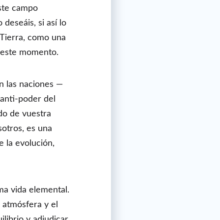
este campo
eseáis, si así lo
a Tierra, como una
n este momento.
en las naciones —
anti-poder del
do de vuestra
sotros, es una
e la evolución,
ma vida elemental.
 atmósfera y el
librio y adjudicar