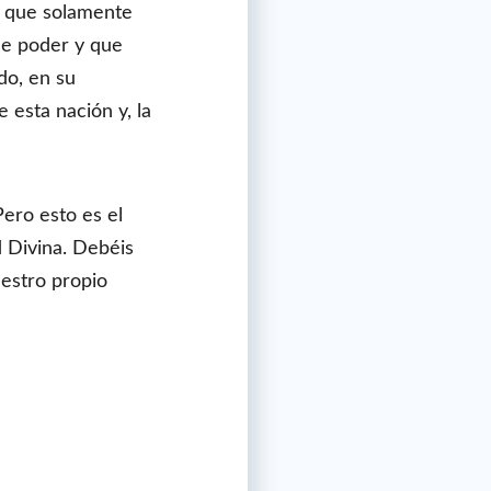
d, que solamente
de poder y que
do, en su
 esta nación y, la
ero esto es el
d Divina. Debéis
uestro propio