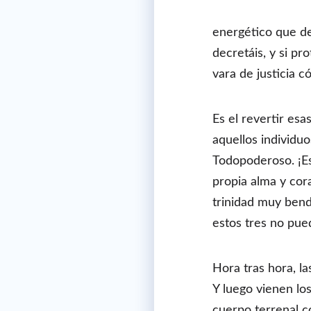
energético que de
decretáis, y si pr
vara de justicia 
Es el revertir esa
aquellos individu
Todopoderoso. ¡Es
propia alma y cor
trinidad muy bendi
estos tres no pue
Hora tras hora, l
Y luego vienen lo
cuerpo terrenal c