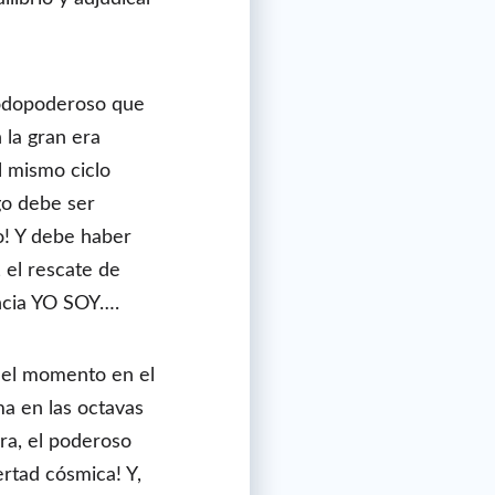
 Todopoderoso que
 la gran era
l mismo ciclo
go debe ser
do! Y debe haber
 el rescate de
ncia YO SOY….
 el momento en el
ma en las octavas
rra, el poderoso
ertad cósmica! Y,