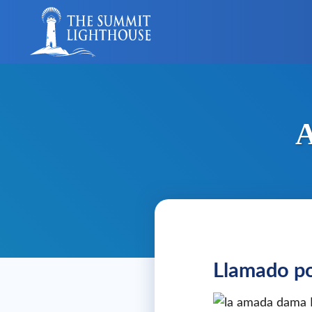
Skip
to
content
A
Llamado po