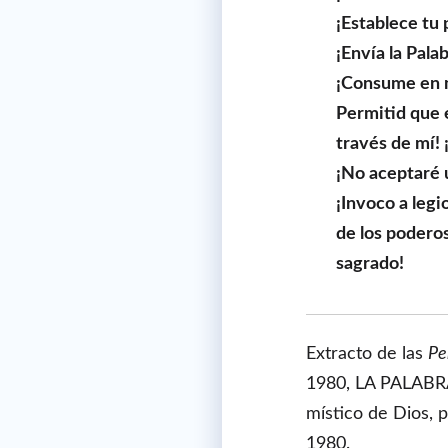
¡Establece tu
¡Envía la Palab
¡Consume en m
Permitid que e
través de mí! 
¡No aceptaré 
¡Invoco a legi
de los podero
sagrado!
Extracto de las
Pe
1980, LA PALABRA 
místico de Dios, p
1980.