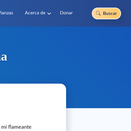
ñanzas
Acerca de
Donar
Buscar
na
, mi flameante