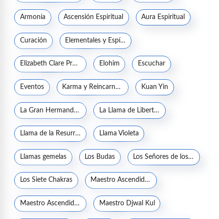
Armonía
Ascensión Espiritual
Aura Espiritual
Curación
Elementales y Espíritus de la naturaleza
Elizabeth Clare Prophet
Elohim
Escuchar
Eventos
Karma y Reincarnación
Kuan Yin
La Gran Hermandad Blanca
La Llama de Libertad
Llama de la Resurrección
Llama Violeta
Llamas gemelas
Los Budas
Los Señores de los Siete Rayos
Los Siete Chakras
Maestro Ascendido Jesucristo
Maestro Ascendido Kuthumi
Maestro Djwal Kul