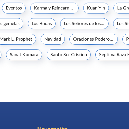
Eventos
Karma y Reincarnación
Kuan Yin
s gemelas
Los Budas
Los Señores de los Siete Rayos
Los S
Mark L. Prophet
Navidad
Oraciones Poderosas
P
Sanat Kumara
Santo Ser Crístico
Séptima Raza 