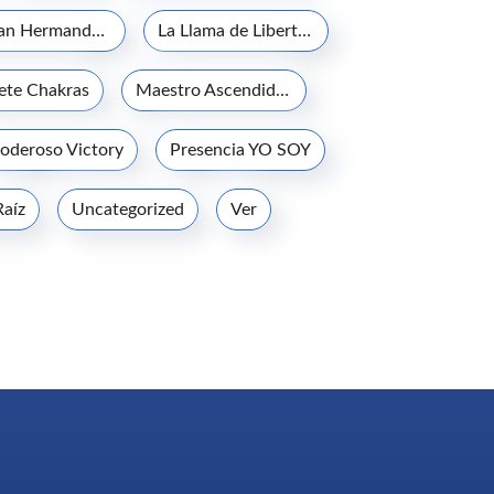
La Gran Hermandad Blanca
La Llama de Libertad
iete Chakras
Maestro Ascendido Jesucristo
oderoso Victory
Presencia YO SOY
Raíz
Uncategorized
Ver