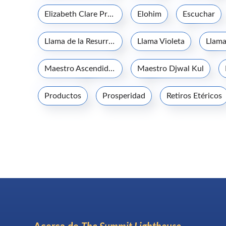
Elizabeth Clare Prophet
Elohim
Escuchar
Llama de la Resurrección
Llama Violeta
Llama
Maestro Ascendido Kuthumi
Maestro Djwal Kul
Productos
Prosperidad
Retiros Etéricos