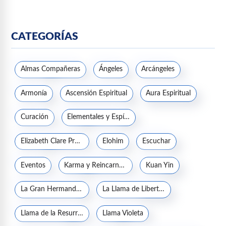
CATEGORÍAS
Almas Compañeras
Ángeles
Arcángeles
Armonía
Ascensión Espiritual
Aura Espiritual
Curación
Elementales y Espíritus de la naturaleza
Elizabeth Clare Prophet
Elohim
Escuchar
Eventos
Karma y Reincarnación
Kuan Yin
La Gran Hermandad Blanca
La Llama de Libertad
Llama de la Resurrección
Llama Violeta