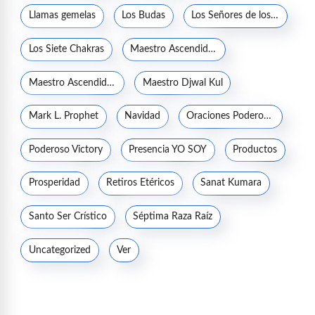
Llamas gemelas
Los Budas
Los Señores de los Siete Rayos
Los Siete Chakras
Maestro Ascendido Jesucristo
Maestro Ascendido Kuthumi
Maestro Djwal Kul
Mark L. Prophet
Navidad
Oraciones Poderosas
Poderoso Victory
Presencia YO SOY
Productos
Prosperidad
Retiros Etéricos
Sanat Kumara
Santo Ser Crístico
Séptima Raza Raíz
Uncategorized
Ver