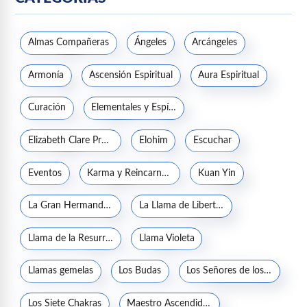
Almas Compañeras
Ángeles
Arcángeles
Armonía
Ascensión Espiritual
Aura Espiritual
Curación
Elementales y Espíritus de la naturaleza
Elizabeth Clare Prophet
Elohim
Escuchar
Eventos
Karma y Reincarnación
Kuan Yin
La Gran Hermandad Blanca
La Llama de Libertad
Llama de la Resurrección
Llama Violeta
Llamas gemelas
Los Budas
Los Señores de los Siete Rayos
Los Siete Chakras
Maestro Ascendido Jesucristo