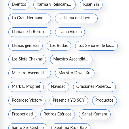
Eventos
Karma y Reincarnación
Kuan Yin
La Gran Hermandad Blanca
La Llama de Libertad
Llama de la Resurrección
Llama Violeta
Llamas gemelas
Los Budas
Los Señores de los Siete Rayos
Los Siete Chakras
Maestro Ascendido Jesucristo
Maestro Ascendido Kuthumi
Maestro Djwal Kul
Mark L. Prophet
Navidad
Oraciones Poderosas
Poderoso Victory
Presencia YO SOY
Productos
Prosperidad
Retiros Etéricos
Sanat Kumara
Santo Ser Crístico
Séptima Raza Raíz