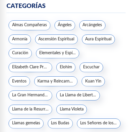
CATEGORÍAS
Almas Compañeras
Ángeles
Arcángeles
Armonía
Ascensión Espiritual
Aura Espiritual
Curación
Elementales y Espíritus de la naturaleza
Elizabeth Clare Prophet
Elohim
Escuchar
Eventos
Karma y Reincarnación
Kuan Yin
La Gran Hermandad Blanca
La Llama de Libertad
Llama de la Resurrección
Llama Violeta
Llamas gemelas
Los Budas
Los Señores de los Siete Rayos