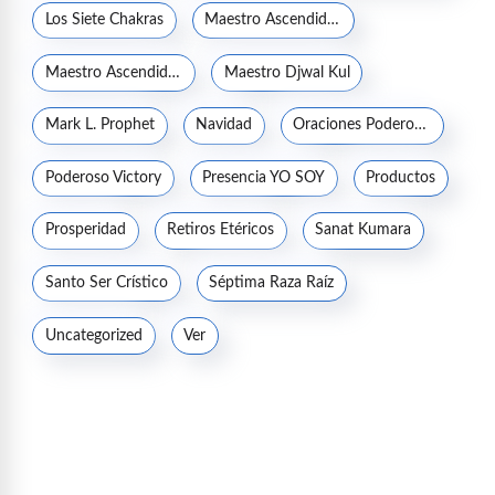
Los Siete Chakras
Maestro Ascendido Jesucristo
Maestro Ascendido Kuthumi
Maestro Djwal Kul
Mark L. Prophet
Navidad
Oraciones Poderosas
Poderoso Victory
Presencia YO SOY
Productos
Prosperidad
Retiros Etéricos
Sanat Kumara
Santo Ser Crístico
Séptima Raza Raíz
Uncategorized
Ver