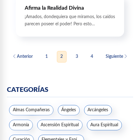
Afirma la Realidad Divina
¡Amados, dondequiera que miramos, los caídos
parecen poseer el poder! Pero esto…
Anterior
1
2
3
4
Siguiente
CATEGORÍAS
Almas Compañeras
Ángeles
Arcángeles
Armonía
Ascensión Espiritual
Aura Espiritual
Curación
Elementales y Espíritus de la naturaleza