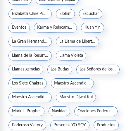
Elizabeth Clare Prophet
Elohim
Escuchar
Eventos
Karma y Reincarnación
Kuan Yin
La Gran Hermandad Blanca
La Llama de Libertad
Llama de la Resurrección
Llama Violeta
Llamas gemelas
Los Budas
Los Señores de los Siete Rayos
Los Siete Chakras
Maestro Ascendido Jesucristo
Maestro Ascendido Kuthumi
Maestro Djwal Kul
Mark L. Prophet
Navidad
Oraciones Poderosas
Poderoso Victory
Presencia YO SOY
Productos