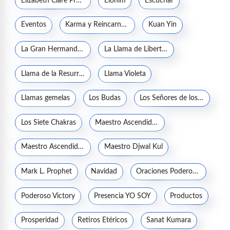
Elizabeth Clare Prophet
Elohim
Escuchar
Eventos
Karma y Reincarnación
Kuan Yin
La Gran Hermandad Blanca
La Llama de Libertad
Llama de la Resurrección
Llama Violeta
Llamas gemelas
Los Budas
Los Señores de los Siete Rayos
Los Siete Chakras
Maestro Ascendido Jesucristo
Maestro Ascendido Kuthumi
Maestro Djwal Kul
Mark L. Prophet
Navidad
Oraciones Poderosas
Poderoso Victory
Presencia YO SOY
Productos
Prosperidad
Retiros Etéricos
Sanat Kumara