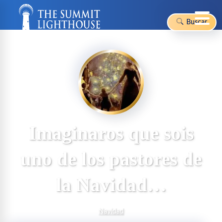
Buscar
Skip
to
content
Imaginaros que sois
uno de los pastores de
la Navidad…
Navidad