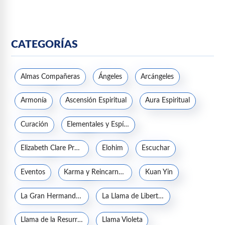
CATEGORÍAS
Almas Compañeras
Ángeles
Arcángeles
Armonía
Ascensión Espiritual
Aura Espiritual
Curación
Elementales y Espíritus de la naturaleza
Elizabeth Clare Prophet
Elohim
Escuchar
Eventos
Karma y Reincarnación
Kuan Yin
La Gran Hermandad Blanca
La Llama de Libertad
Llama de la Resurrección
Llama Violeta