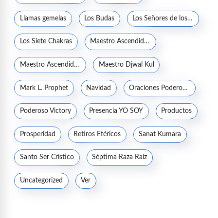
Llamas gemelas
Los Budas
Los Señores de los Siete Rayos
Los Siete Chakras
Maestro Ascendido Jesucristo
Maestro Ascendido Kuthumi
Maestro Djwal Kul
Mark L. Prophet
Navidad
Oraciones Poderosas
Poderoso Victory
Presencia YO SOY
Productos
Prosperidad
Retiros Etéricos
Sanat Kumara
Santo Ser Crístico
Séptima Raza Raíz
Uncategorized
Ver